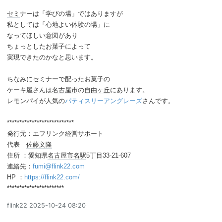
セミ
ナーは「学びの場」ではありますが
私としては「心地よい体験の場」に
なってほしい意図があり
ちょっとしたお菓子によって
実現できたのかなと思います。
ちなみに
セミ
ナーで配ったお菓子の
ケーキ屋さんは
名古屋市
の
自由ヶ丘
にあります。
レモンパイが人気の
パティスリーアングレーズ
さんです。
***************************
発行元：エフリンク経営サポート
代表
佐藤文隆
住所 ：愛知県
名古屋市
名駅
5丁目33-21-607
連絡先：
fumi@flink22.com
HP ：
https://flink22.com/
***********************
flink22
2025-10-24 08:20