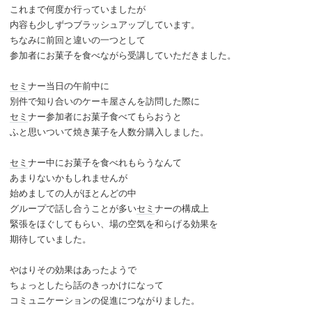
これまで何度か行っていましたが
内容も少しずつブラッシュアップしています。
ちなみに前回と違いの一つとして
参加者にお菓子を食べながら受講していただきました。
セミ
ナー当日の午前中に
別件で知り合いのケーキ屋さんを訪問した際に
セミ
ナー参加者にお菓子食べてもらおうと
ふと思いついて焼き菓子を人数分購入しました。
セミ
ナー中にお菓子を食べれもらうなんて
あまりないかもしれませんが
始めましての人がほとんどの中
グループで話し合うことが多い
セミ
ナーの構成上
緊張をほぐしてもらい、場の空気を和らげる効果を
期待していました。
やはりその効果はあったようで
ちょっとしたら話のきっかけになって
コミュニケーションの促進につながりました。